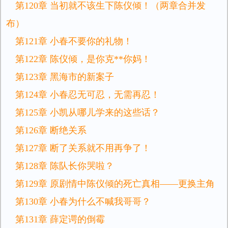
第120章 当初就不该生下陈仪倾！（两章合并发
布）
第121章 小春不要你的礼物！
第122章 陈仪倾，是你克**你妈！
第123章 黑海市的新案子
第124章 小春忍无可忍，无需再忍！
第125章 小凯从哪儿学来的这些话？
第126章 断绝关系
第127章 断了关系就不用再争了！
第128章 陈队长你哭啦？
第129章 原剧情中陈仪倾的死亡真相——更换主角
第130章 小春为什么不喊我哥哥？
第131章 薛定谔的倒霉