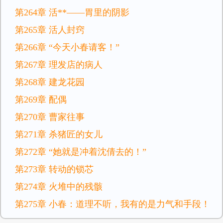
第264章 活**——胃里的阴影
第265章 活人封窍
第266章 “今天小春请客！”
第267章 理发店的病人
第268章 建龙花园
第269章 配偶
第270章 曹家往事
第271章 杀猪匠的女儿
第272章 “她就是冲着沈倩去的！”
第273章 转动的锁芯
第274章 火堆中的残骸
第275章 小春：道理不听，我有的是力气和手段！