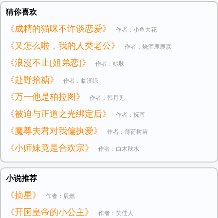
猜你喜欢
《成精的猫咪不许谈恋爱》
作者：小鱼大花
《又怎么啦，我的人类老公》
作者：烧酒鹿鹿森
《浪漫不止[姐弟恋]》
作者：鲸耿
《赴野拾糖》
作者：临溪绿
《万一他是柏拉图》
作者：韩月见
《被迫与正道之光绑定后》
作者：抚耳
《魔尊夫君对我偏执爱》
作者：薄荷树苗
《小师妹竟是合欢宗》
作者：白木秋水
小说推荐
《摘星》
作者：辰燃
《开国皇帝的小公主》
作者：笑佳人