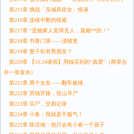
第215章 挑战「东城风俗女」怪谈
第216章 连续中断的线索
第217章 “是她家人觉得丢人，逼她**的！”
第218章 书香门第——浸猪笼
第219章 楚子彤有男朋友？
第220章 【10.24请假】用钱买到的“真爱”（两章合
并一章发布）
第221章 两个女友——翻车被锤
第222章 冥钱开路，坟山寻尸
第223章 买尸，交易记录
第224章 小春：我就是不服气！
第225章 陈仪倾：他只会有小春一个孩子