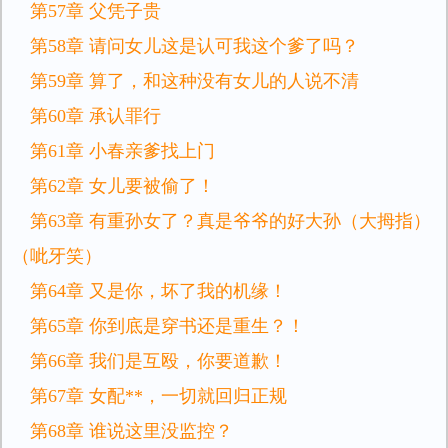
第57章 父凭子贵
第58章 请问女儿这是认可我这个爹了吗？
第59章 算了，和这种没有女儿的人说不清
第60章 承认罪行
第61章 小春亲爹找上门
第62章 女儿要被偷了！
第63章 有重孙女了？真是爷爷的好大孙（大拇指）
（呲牙笑）
第64章 又是你，坏了我的机缘！
第65章 你到底是穿书还是重生？！
第66章 我们是互殴，你要道歉！
第67章 女配**，一切就回归正规
第68章 谁说这里没监控？