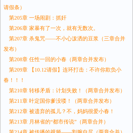
请假条）
第205章 一场闹剧：抓奸
第206章 家暴有了一次，就有无数次。
第207章 杀鬼咒——不小心泼洒的豆浆（三章合并
发布）
第208章 任性一回的小春（两章合并发布）
第209章 【10.12请假】连环打击：不许你欺负小
春！！！
第210章 转移矛盾：计划失败！（两章合并发布）
第211章 叶定国你爹没喽！（两章合并发布）
第212章 被遗弃的孤儿？不，妈妈很爱小春！
第213章 月林省的“都市传说”（两章合并）
第214章 被传播的视频——割腕自尽（两章合并）