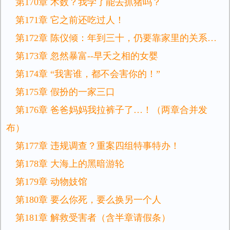
第170章 术数？我学了能去抓猪吗？
第171章 它之前还吃过人！
第172章 陈仪倾：年到三十，仍要靠家里的关系…
第173章 忽然暴富--早夭之相的女婴
第174章 “我害谁，都不会害你的！”
第175章 假扮的一家三口
第176章 爸爸妈妈我拉裤子了…！（两章合并发
布）
第177章 违规调查？重案四组特事特办！
第178章 大海上的黑暗游轮
第179章 动物妓馆
第180章 要么你死，要么换另一个人
第181章 解救受害者（含半章请假条）