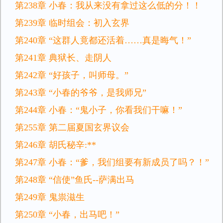
第238章 小春：我从来没有拿过这么低的分！！
第239章 临时组会：初入玄界
第240章 “这群人竟都还活着……真是晦气！”
第241章 典狱长、走阴人
第242章 “好孩子，叫师母。”
第243章 “小春的爷爷，是我师兄”
第244章 小春：“鬼小子，你看我们干嘛！”
第255章 第二届夏国玄界议会
第246章 胡氏秘辛:**
第247章 小春：“爹，我们组要有新成员了吗？！”
第248章 “信使”鱼氏--萨满出马
第249章 鬼祟滋生
第250章 “小春，出马吧！”