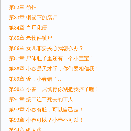
第82章 偷拍
第83章 铜鼠下的腐尸
第84章 血尸化僵
第85章 老物件镇尸
第86章 女儿非要关心我怎么办？
第87章 尸体肚子里还有一个小宝宝！
第88章 小春是天才呀，你们要相信我！
第89章 爹，小春错了…
第90章 小春：屈慎停你别把我摔了喔！
第91章 接二连三死去的工人
第92章 小春有腿，可以自己走！
第93章 小春可以？小春不可以！
第94章 纸人张