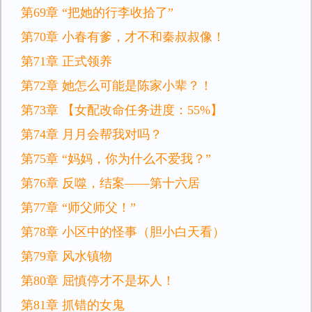
第69章 “把她的行李收拾了”
第70章 小春有爹，才不和秦叔叔像！
第71章 正式领养
第72章 她怎么可能是陈家小辈？！
第73章 【女配改命任务进度：55%】
第74章 月月会帮我对吗？
第75章 “妈妈，你为什么不爱我？”
第76章 反噬，结案——第十六居
第77章 “师父师父！”
第78章 小区中的怪事（胆小白天看）
第79章 风水镇物
第80章 屈慎停才不是坏人！
第81章 抓错的女鬼