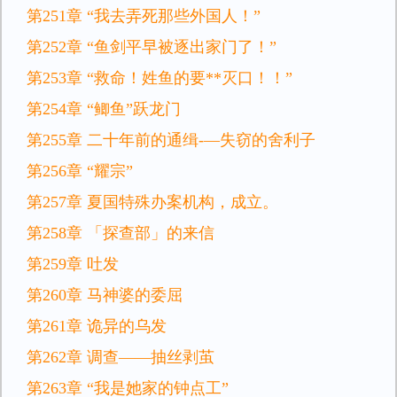
第251章 “我去弄死那些外国人！”
第252章 “鱼剑平早被逐出家门了！”
第253章 “救命！姓鱼的要**灭口！！”
第254章 “鲫鱼”跃龙门
第255章 二十年前的通缉-—失窃的舍利子
第256章 “耀宗”
第257章 夏国特殊办案机构，成立。
第258章 「探查部」的来信
第259章 吐发
第260章 马神婆的委屈
第261章 诡异的乌发
第262章 调查——抽丝剥茧
第263章 “我是她家的钟点工”