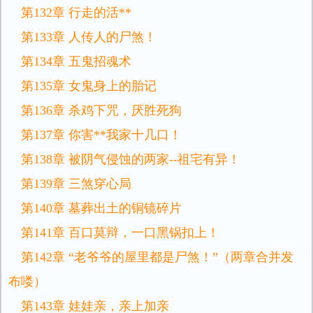
第132章 行走的活**
第133章 人传人的尸煞！
第134章 五鬼招魂术
第135章 女鬼身上的胎记
第136章 杀鸡下咒，厌胜死狗
第137章 你害**我家十几口！
第138章 被阴气侵蚀的两家--祖宅有异！
第139章 三煞穿心局
第140章 墓葬出土的铜镜碎片
第141章 百口莫辩，一口黑锅扣上！
第142章 “老爷爷的屋里都是尸煞！”（两章合并发
布喽）
第143章 娃娃亲，亲上加亲