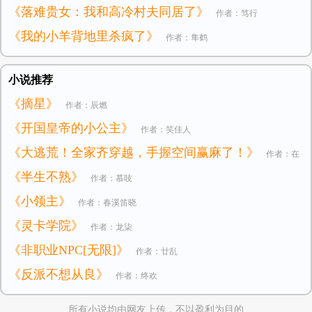
《落难贵女：我和高冷村夫同居了》
作者：笃行
《我的小羊背地里杀疯了》
作者：隼鹤
小说推荐
《摘星》
作者：辰燃
《开国皇帝的小公主》
作者：笑佳人
《大逃荒！全家齐穿越，手握空间赢麻了！》
作者：在
《半生不熟》
作者：慕吱
逃小公主
《小领主》
作者：春溪笛晓
《灵卡学院》
作者：龙柒
《非职业NPC[无限]》
作者：廿乱
《反派不想从良》
作者：终欢
所有小说均由网友上传，不以盈利为目的