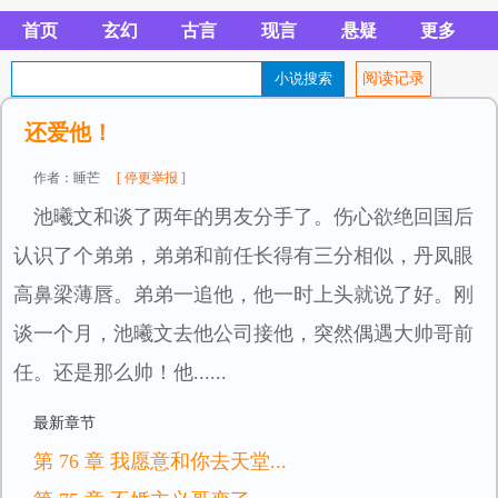
首页
玄幻
古言
现言
悬疑
更多
阅读记录
还爱他！
作者：睡芒
[ 停更举报 ]
池曦文和谈了两年的男友分手了。伤心欲绝回国后
认识了个弟弟，弟弟和前任长得有三分相似，丹凤眼
高鼻梁薄唇。弟弟一追他，他一时上头就说了好。刚
谈一个月，池曦文去他公司接他，突然偶遇大帅哥前
任。还是那么帅！他......
最新章节
第 76 章 我愿意和你去天堂...