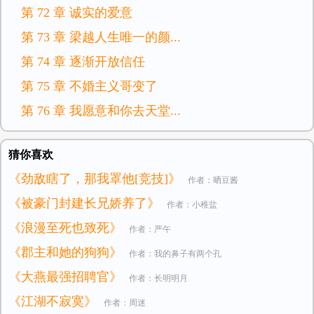
第 72 章 诚实的爱意
第 73 章 梁越人生唯一的颜...
第 74 章 逐渐开放信任
第 75 章 不婚主义哥变了
第 76 章 我愿意和你去天堂...
猜你喜欢
《劲敌瞎了，那我罩他[竞技]》
作者：晒豆酱
《被豪门封建长兄娇养了》
作者：小稚盐
《浪漫至死也致死》
作者：严午
《郡主和她的狗狗》
作者：我的鼻子有两个孔
《大燕最强招聘官》
作者：长明明月
《江湖不寂寞》
作者：周迷