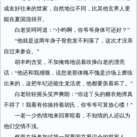
成友好往来的世家，自然地位不同，比其他玄界人更
能在夏国混得开。
白老笑呵呵道：“小昀啊，你爷爷身体可还好？”
“他就是这两年身子骨愈发不利落了，这次才没亲
自过来参会。”
胡丰昀含笑，不加掩饰地说着吹捧白老的漂亮
话：“他还和我感慨，说您老那体魄不愧是沙场上磨练
出来的，这把年纪还能生龙活虎，他都要羡慕坏了。”
白老轻轻摇头笑声爽朗：“你这丫头的糖衣炮弹真
不得了！我看有你操持着胡氏，你爷爷可算放心喽！”
一老一少热情地来回寒暄着，不知情的人还以为
他们交情不浅。