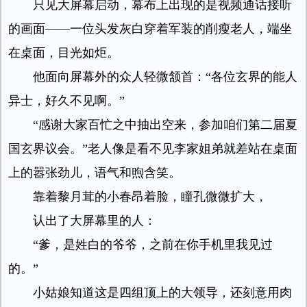
只见大屏幕启动，幕布上出现的是视频通话接听
的画面——一位头发灰白穿着军装的削瘦老人，端坐
在桌面，目光如炬。
他面向屏幕外的众人轻微颔首：“各位玄界的能人
异士，好久不见啊。”
“感谢大家百忙之中抽出空来，参加咱们第二届夏
国玄界议会。”老人像是看不见李家姐弟就差站在桌面
上的嚣张劲儿，语气和煦含笑。
靠着黎月茸的小春昂着脸，瞳孔微微扩大，
认出了大屏幕里的人：
“爹，是姓白的爷爷，之前在你手机里我见过
的。”
小姑娘知道这是四组顶上的大领导，还刻意用肉