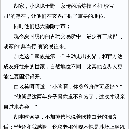
胡家，小隐隐于野，家传的冶炼技术和‘珍宝
司’的存在，让他们在玄界占据了重要的地位。
同时他们也大隐隐于市；
现今夏国境内的古玩交易所中，最少有三成都与
胡家的‘典当行’有贸易往来。
加之这个家族是第一个主动走出玄界，和官方达
成友好往来的世家，自然地位不同，比其他玄界人更
能在夏国混得开。
白老笑呵呵道：“小昀啊，你爷爷身体可还好？”
“他就是这两年身子骨愈发不利落了，这次才没亲
自过来参会。”
胡丰昀含笑，不加掩饰地说着吹捧白老的漂亮
话：“他还和我感慨，说您老那体魄不愧是沙场上磨练