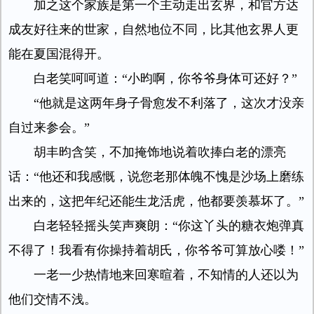
加之这个家族是第一个主动走出玄界，和官方达
成友好往来的世家，自然地位不同，比其他玄界人更
能在夏国混得开。
白老笑呵呵道：“小昀啊，你爷爷身体可还好？”
“他就是这两年身子骨愈发不利落了，这次才没亲
自过来参会。”
胡丰昀含笑，不加掩饰地说着吹捧白老的漂亮
话：“他还和我感慨，说您老那体魄不愧是沙场上磨练
出来的，这把年纪还能生龙活虎，他都要羡慕坏了。”
白老轻轻摇头笑声爽朗：“你这丫头的糖衣炮弹真
不得了！我看有你操持着胡氏，你爷爷可算放心喽！”
一老一少热情地来回寒暄着，不知情的人还以为
他们交情不浅。