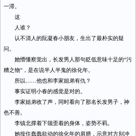
一滞。
这
人谁？
认不清人的阮凝春小朋友，生出了最朴实的疑
问。
她懵懂察觉出，长发男人那句贬低意味十足的“污
糟之物”，是在说半人半鬼的徐化年。
所以……他也和李家姐弟有仇？
事实证明小春的感觉是对的。
李家姐弟收了声，同时看向了那名长发男子，神
色不善。
李镇北撑着下颌歪着的身体，姿势不羁。
她按住蠢蠢欲动的徐化年的肩膀，示意对方别冲