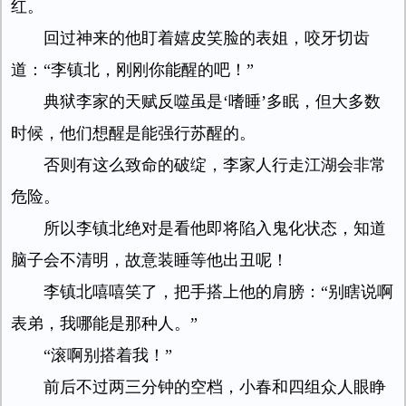
红。
回过神来的他盯着嬉皮笑脸的表姐，咬牙切齿
道：“李镇北，刚刚你能醒的吧！”
典狱李家的天赋反噬虽是‘嗜睡’多眠，但大多数
时候，他们想醒是能强行苏醒的。
否则有这么致命的破绽，李家人行走江湖会非常
危险。
所以李镇北绝对是看他即将陷入鬼化状态，知道
脑子会不清明，故意装睡等他出丑呢！
李镇北嘻嘻笑了，把手搭上他的肩膀：“别瞎说啊
表弟，我哪能是那种人。”
“滚啊别搭着我！”
前后不过两三分钟的空档，小春和四组众人眼睁