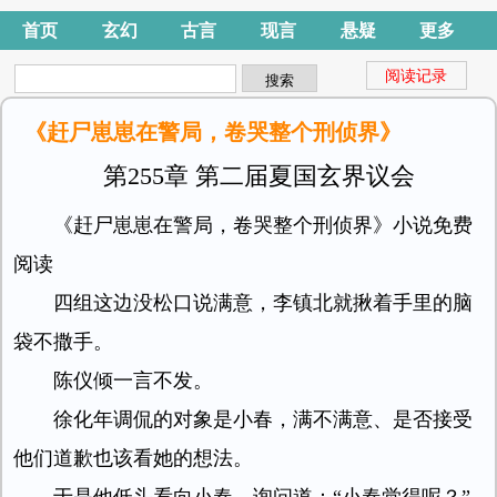
首页
玄幻
古言
现言
悬疑
更多
阅读记录
《赶尸崽崽在警局，卷哭整个刑侦界》
第255章 第二届夏国玄界议会
《赶尸崽崽在警局，卷哭整个刑侦界》小说免费
阅读
四组这边没松口说满意，李镇北就揪着手里的脑
袋不撒手。
陈仪倾一言不发。
徐化年调侃的对象是小春，满不满意、是否接受
他们道歉也该看她的想法。