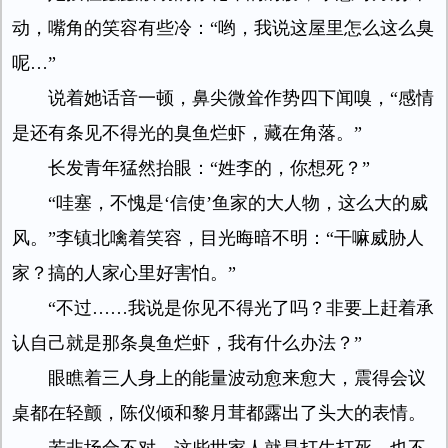
动，嘴角的笑容有些冷：“哟，我说这屋里怎么这么臭
呢…”
说着她话音一顿，鼻尖微耸作势四下闻嗅，“感情
是还有条见不得光的臭鱼烂虾，藏在角落。”
长发青年猛然抬眼：“姓李的，你想死？”
“哇塞，不愧是‘信使’鱼家的大人物，这么大的威
风。”李镇北噙着笑容，目光晦暗不明：“干嘛威胁人
家？搞的人家心里好害怕。”
“不过……我说是你见不得光了吗？非要上赶着承
认自己就是那条臭鱼烂虾，我有什么办法？”
眼瞧着三人身上的能量波动愈来愈大，震得会议
桌都在轻颤，陈仪倾和黎月茸都露出了头大的表情。