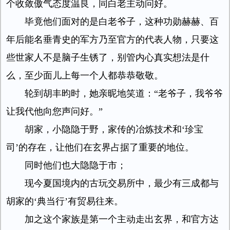
个收敛傲气态度温良，同白老主动问好。
毕竟他们面对的是白老爷子，这种功勋赫赫、百
年后能名垂青史的军方乃至官方的代表人物，只要这
些世家人不是脑子生锈了，别管内心真实想法是什
么，至少面儿上每一个人都恭恭敬敬。
轮到胡丰昀时，她亲昵地笑道：“老爷子，我爷爷
让我代他向您声问好。”
胡家，小隐隐于野，家传的冶炼技术和‘珍宝
司’的存在，让他们在玄界占据了重要的地位。
同时他们也大隐隐于市；
现今夏国境内的古玩交易所中，最少有三成都与
胡家的‘典当行’有贸易往来。
加之这个家族是第一个主动走出玄界，和官方达