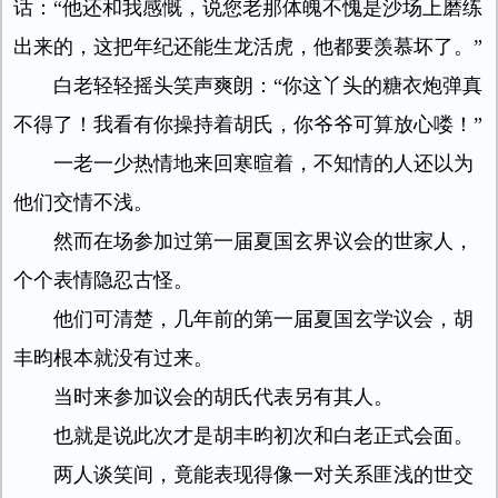
话：“他还和我感慨，说您老那体魄不愧是沙场上磨练
出来的，这把年纪还能生龙活虎，他都要羡慕坏了。”
白老轻轻摇头笑声爽朗：“你这丫头的糖衣炮弹真
不得了！我看有你操持着胡氏，你爷爷可算放心喽！”
一老一少热情地来回寒暄着，不知情的人还以为
他们交情不浅。
然而在场参加过第一届夏国玄界议会的世家人，
个个表情隐忍古怪。
他们可清楚，几年前的第一届夏国玄学议会，胡
丰昀根本就没有过来。
当时来参加议会的胡氏代表另有其人。
也就是说此次才是胡丰昀初次和白老正式会面。
两人谈笑间，竟能表现得像一对关系匪浅的世交