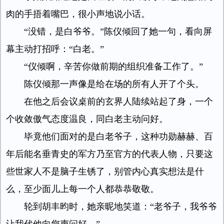
肉的手捂着嘴巴，很小声地说小话。
“没错，是白爷爷。”陈仪倾回了她一句，看向屏
幕主动打招呼：“白老。”
“仪倾啊，辛苦你做前期的组织准备工作了。”
陈仪倾那一声像是给在场的所有人开了个头。
在他之后会议桌前的玄界人陆续站起了身，一个
个收敛傲气态度温良，同白老主动问好。
毕竟他们面对的是白老爷子，这种功勋赫赫、百
年后能名垂青史的军方乃至官方的代表人物，只要这
些世家人不是脑子生锈了，别管内心真实想法是什
么，至少面儿上每一个人都恭恭敬敬。
轮到胡丰昀时，她亲昵地笑道：“老爷子，我爷爷