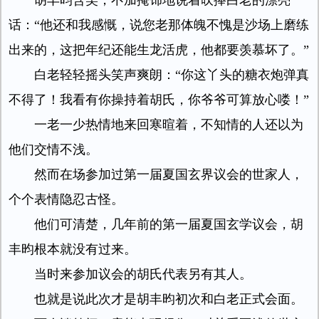
胡丰昀含笑，不加掩饰地说着吹捧白老的漂亮
话：“他还和我感慨，说您老那体魄不愧是沙场上磨练
出来的，这把年纪还能生龙活虎，他都要羡慕坏了。”
白老轻轻摇头笑声爽朗：“你这丫头的糖衣炮弹真
不得了！我看有你操持着胡氏，你爷爷可算放心喽！”
一老一少热情地来回寒暄着，不知情的人还以为
他们交情不浅。
然而在场参加过第一届夏国玄界议会的世家人，
个个表情隐忍古怪。
他们可清楚，几年前的第一届夏国玄学议会，胡
丰昀根本就没有过来。
当时来参加议会的胡氏代表另有其人。
也就是说此次才是胡丰昀初次和白老正式会面。