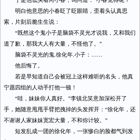
于是他低头看向小春，询问道：“小春觉得呢？”
明白他意思的小春眨了眨眼睛，歪着头认真思
索，片刻后脆生生说：
“既然这个鬼小子是脑袋不灵光才说我，又和我们
道了歉，那我大人有大量，不怪他了。”
脑袋不灵光的鬼.徐化年.小子：……
他后悔了。
若是早知道自己会被冠上这样难听的名头，他真
宁愿四组的人动手打他一顿！
“哇，妹妹你人真好。”李镇北笑意加深松开了
手，她随意甩甩手臂把拽掉的头发挥开：“徐化年，还
不谢谢人家妹妹宽宏大量，不和你计较。”
短发乱成一团的徐化年，一张惨白的脸都气到发