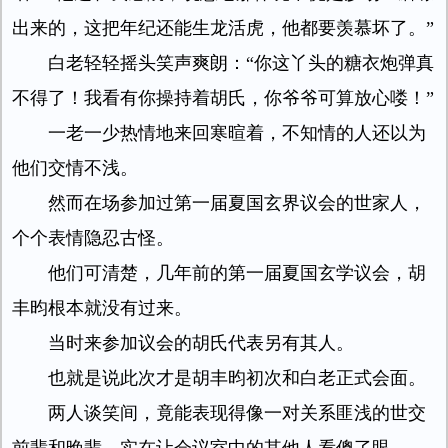
出来的，这把年纪还能生龙活虎，他都要羡慕坏了。”
白老轻轻摇头笑声爽朗：“你这丫头的糖衣炮弹真
不得了！我看有你操持着胡氏，你爷爷可算放心喽！”
一老一少热情地来回寒暄着，不知情的人还以为
他们交情不浅。
然而在场参加过第一届夏国玄界议会的世家人，
个个表情隐忍古怪。
他们可清楚，几年前的第一届夏国玄学议会，胡
丰昀根本就没有过来。
当时来参加议会的胡氏代表另有其人。
也就是说此次才是胡丰昀初次和白老正式会面。
两人谈笑间，竟能表现得像一对关系匪浅的世交