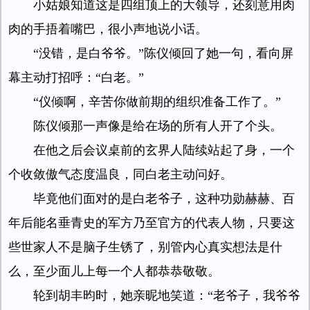
小姑娘知道这是四组顶上的大领导，还刻意用肉
肉的手捂着嘴巴，很小声地说小话。
“没错，是白爷爷。”陈仪倾回了她一句，看向屏
幕主动打招呼：“白老。”
“仪倾啊，辛苦你做前期的组织准备工作了。”
陈仪倾那一声像是给在场的所有人开了个头。
在他之后会议桌前的玄界人陆续站起了身，一个
个收敛傲气态度温良，同白老主动问好。
毕竟他们面对的是白老爷子，这种功勋赫赫、百
年后能名垂青史的军方乃至官方的代表人物，只要这
些世家人不是脑子生锈了，别管内心真实想法是什
么，至少面儿上每一个人都恭恭敬敬。
轮到胡丰昀时，她亲昵地笑道：“老爷子，我爷爷