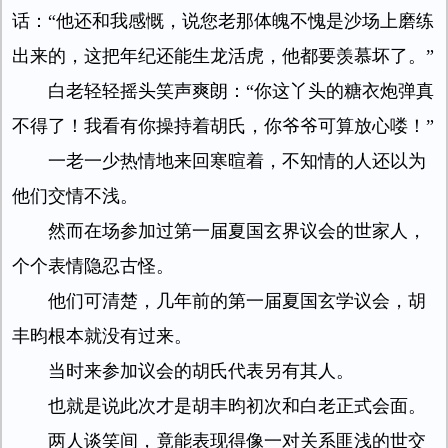
话：“他还和我感慨，说您老那体魄不愧是沙场上磨练
出来的，这把年纪还能生龙活虎，他都要羡慕坏了。”
白老轻轻摇头笑声爽朗：“你这丫头的糖衣炮弹真
不得了！我看有你操持着胡氏，你爷爷可算放心喽！”
一老一少热情地来回寒暄着，不知情的人还以为
他们交情不浅。
然而在场参加过第一届夏国玄界议会的世家人，
个个表情隐忍古怪。
他们可清楚，几年前的第一届夏国玄学议会，胡
丰昀根本就没有过来。
当时来参加议会的胡氏代表另有其人。
也就是说此次才是胡丰昀初次和白老正式会面。
两人谈笑间，竟能表现得像一对关系匪浅的世交