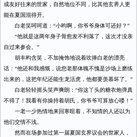
成友好往来的世家，自然地位不同，比其他玄界人更
能在夏国混得开。
白老笑呵呵道：“小昀啊，你爷爷身体可还好？”
“他就是这两年身子骨愈发不利落了，这次才没亲
自过来参会。”
胡丰昀含笑，不加掩饰地说着吹捧白老的漂亮
话：“他还和我感慨，说您老那体魄不愧是沙场上磨练
出来的，这把年纪还能生龙活虎，他都要羡慕坏了。”
白老轻轻摇头笑声爽朗：“你这丫头的糖衣炮弹真
不得了！我看有你操持着胡氏，你爷爷可算放心喽！”
一老一少热情地来回寒暄着，不知情的人还以为
他们交情不浅。
然而在场参加过第一届夏国玄界议会的世家人，