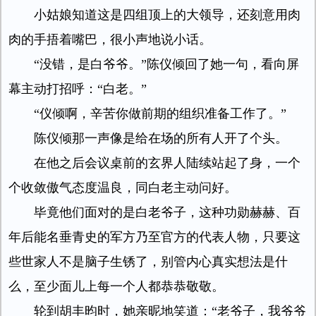
小姑娘知道这是四组顶上的大领导，还刻意用肉
肉的手捂着嘴巴，很小声地说小话。
“没错，是白爷爷。”陈仪倾回了她一句，看向屏
幕主动打招呼：“白老。”
“仪倾啊，辛苦你做前期的组织准备工作了。”
陈仪倾那一声像是给在场的所有人开了个头。
在他之后会议桌前的玄界人陆续站起了身，一个
个收敛傲气态度温良，同白老主动问好。
毕竟他们面对的是白老爷子，这种功勋赫赫、百
年后能名垂青史的军方乃至官方的代表人物，只要这
些世家人不是脑子生锈了，别管内心真实想法是什
么，至少面儿上每一个人都恭恭敬敬。
轮到胡丰昀时，她亲昵地笑道：“老爷子，我爷爷