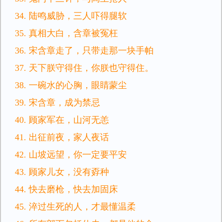
34. 陆鸣威胁，三人吓得腿软
35. 真相大白，含章被冤枉
36. 宋含章走了，只带走那一块手帕
37. 天下朕守得住，你朕也守得住。
38. 一碗水的心胸，眼睛蒙尘
39. 宋含章，成为禁忌
40. 顾家军在，山河无恙
41. 出征前夜，家人夜话
42. 山坡远望，你一定要平安
43. 顾家儿女，没有孬种
44. 快去磨枪，快去加固床
45. 淬过生死的人，才最懂温柔