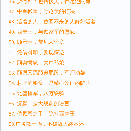
46. 所有部下包括伙夫，都是他的命
47. 中军帐里，讨论仗的打法
48. 活着的人，替回不来的人好好活着
49. 西夷王，与顾家军的恩怨
50. 顾承宇，梦见宋含章
51. 凭借脚印，发现踪迹
52. 顾典愤怒，大声骂娘
53. 顾恩又踢顾典屁股，军师劝架
54. 村庄的粮食，是精心设计的陷阱
55. 北疆援军，八万铁骑
56. 沉默，是大战前的语言
57. 借顾恩之手，除掉西夷王
58.广陵散一响，不破敌人终不还