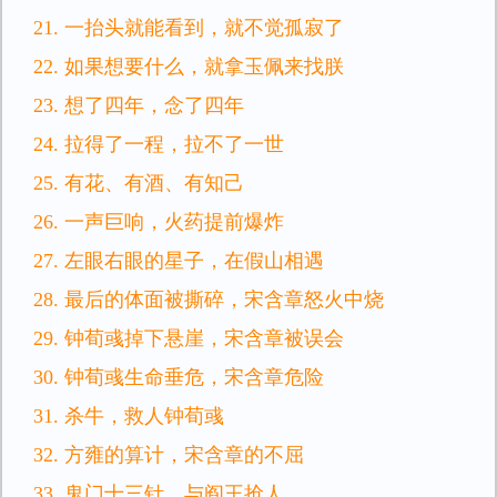
21. 一抬头就能看到，就不觉孤寂了
22. 如果想要什么，就拿玉佩来找朕
23. 想了四年，念了四年
24. 拉得了一程，拉不了一世
25. 有花、有酒、有知己
26. 一声巨响，火药提前爆炸
27. 左眼右眼的星子，在假山相遇
28. 最后的体面被撕碎，宋含章怒火中烧
29. 钟荀彧掉下悬崖，宋含章被误会
30. 钟荀彧生命垂危，宋含章危险
31. 杀牛，救人钟荀彧
32. 方雍的算计，宋含章的不屈
33. 鬼门十三针，与阎王抢人