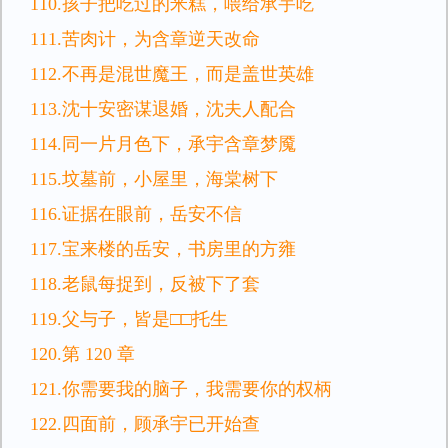
110.孩子把吃过的米糕，喂给承宇吃
111.苦肉计，为含章逆天改命
112.不再是混世魔王，而是盖世英雄
113.沈十安密谋退婚，沈夫人配合
114.同一片月色下，承宇含章梦魇
115.坟墓前，小屋里，海棠树下
116.证据在眼前，岳安不信
117.宝来楼的岳安，书房里的方雍
118.老鼠每捉到，反被下了套
119.父与子，皆是□□托生
120.第 120 章
121.你需要我的脑子，我需要你的权柄
122.四面前，顾承宇已开始查