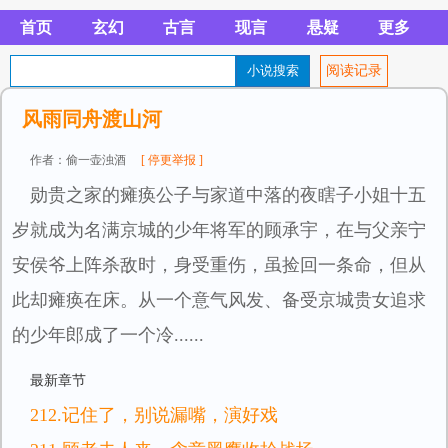
首页
玄幻
古言
现言
悬疑
更多
阅读记录
风雨同舟渡山河
作者：偷一壶浊酒
[ 停更举报 ]
勋贵之家的瘫痪公子与家道中落的夜瞎子小姐十五
岁就成为名满京城的少年将军的顾承宇，在与父亲宁
安侯爷上阵杀敌时，身受重伤，虽捡回一条命，但从
此却瘫痪在床。从一个意气风发、备受京城贵女追求
的少年郎成了一个冷......
最新章节
212.记住了，别说漏嘴，演好戏