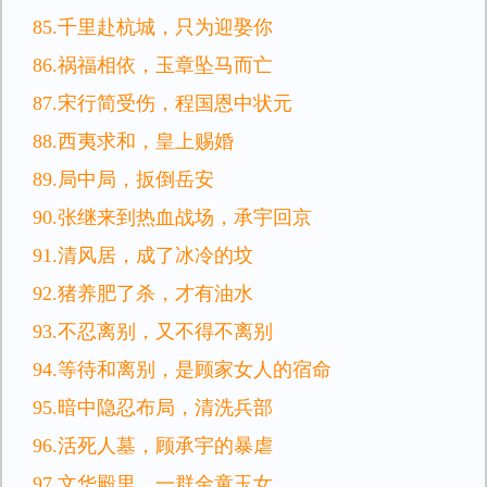
85.千里赴杭城，只为迎娶你
86.祸福相依，玉章坠马而亡
87.宋行简受伤，程国恩中状元
88.西夷求和，皇上赐婚
89.局中局，扳倒岳安
90.张继来到热血战场，承宇回京
91.清风居，成了冰冷的坟
92.猪养肥了杀，才有油水
93.不忍离别，又不得不离别
94.等待和离别，是顾家女人的宿命
95.暗中隐忍布局，清洗兵部
96.活死人墓，顾承宇的暴虐
97.文华殿里，一群金童玉女