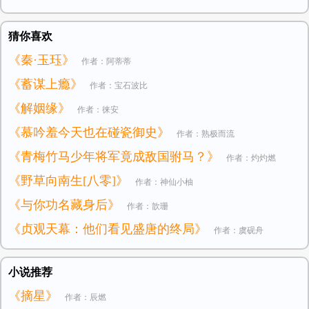
猜你喜欢
《秦·玉珏》
作者：阿蒂蒂
《蓄谋上瘾》
作者：宝石波比
《解姻缘》
作者：徕安
《慕吟羞今天也在碰瓷御史》
作者：熟极而流
《青梅竹马少年将军竟成敌国驸马？》
作者：灼灼燃
《野草向南生[八零]》
作者：神仙小柚
《与你功名藏身后》
作者：歆珊
《贞观天幕：他们看见盛唐的终局》
作者：虞砚舟
小说推荐
《摘星》
作者：辰燃