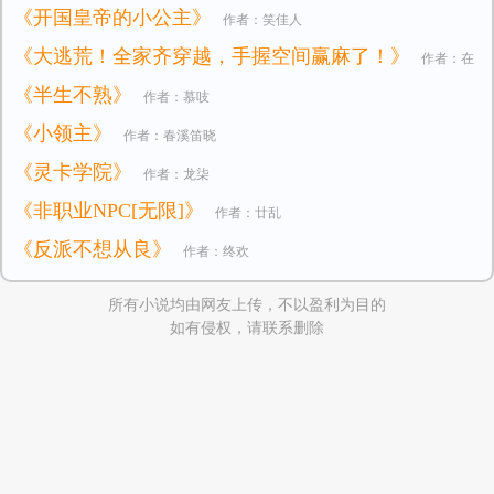
《开国皇帝的小公主》
作者：笑佳人
《大逃荒！全家齐穿越，手握空间赢麻了！》
作者：在
《半生不熟》
作者：慕吱
逃小公主
《小领主》
作者：春溪笛晓
《灵卡学院》
作者：龙柒
《非职业NPC[无限]》
作者：廿乱
《反派不想从良》
作者：终欢
所有小说均由网友上传，不以盈利为目的
如有侵权，请联系删除