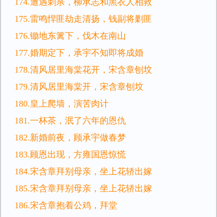
174.遭遇刺杀，柳承志和黑衣人相救
175.雷鸣悍匪劫走清扬，钱副将剿匪
176.锄地东篱下，伐木在南山
177.婚期定下，承宇不知即将成婚
178.清风居里海棠花开，宋含章刨坟
179.清风居里海棠开，宋含章刨坟
180.皇上爬墙，演苦肉计
181.一杯茶，泯了六年的恩仇
182.新婚前夜，顾承宇做春梦
183.顾恩出现，方雍国恩惊慌
184.宋含章拜别母亲，坐上花轿出嫁
185.宋含章拜别母亲，坐上花轿出嫁
186.宋含章抱着公鸡，拜堂