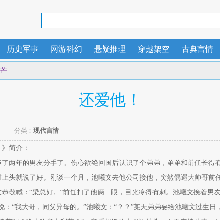
历史军事
网游科幻
悬疑推理
穿越架空
古典言情
睡芒
还爱他！
分类：
现代言情
！》简介：
谈了两年的男友分手了。伤心欲绝回国后认识了个弟弟，弟弟和前任长得
时上头就说了好。刚谈一个月，池曦文去他公司接他，突然偶遇大帅哥前
友恭敬喊：“梁总好。”前任扫了他俩一眼，目光冷得有刺。池曦文挽着男
说：“我大哥，同父异母的。”池曦文：“？？”某天弟弟要给池曦文过生