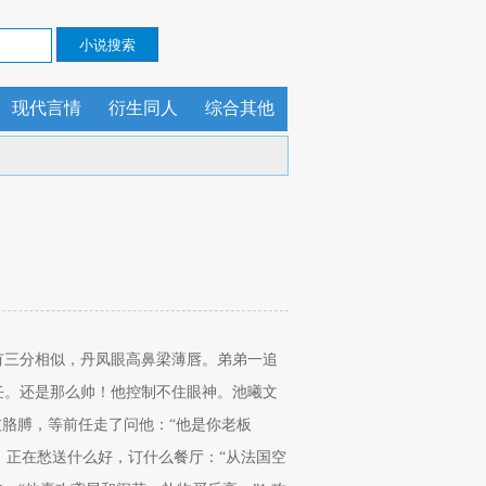
现代言情
衍生同人
综合其他
有三分相似，丹凤眼高鼻梁薄唇。弟弟一追
任。还是那么帅！他控制不住眼神。池曦文
友胳膊，等前任走了问他：“他是你老板
日，正在愁送什么好，订什么餐厅：“从法国空