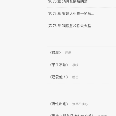
第 70 章 消弭瓦解后的爱
第 73 章 梁越人生唯一的颜...
第 76 章 我愿意和你去天堂...
《摘星》
辰燃
《半生不熟》
慕吱
《还爱他！》
睡芒
《野性出逃》
潦草不动心