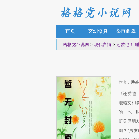
首页
玄幻修真
都市商战
格格党小说网
>
现代言情
>
还爱他！ 
作者：
睡芒
《还爱他
池曦文和
他，他一
听见男朋
啊？”男友