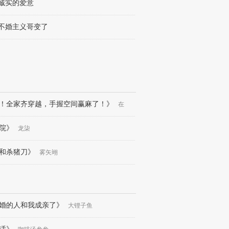
章 诚实的爱意
章 不婚主义哥变了
！全家齐穿越，手握空间赢麻了！》
在
院》
龙柒
和杀猪刀》
雾矢翊
婚的人和我成亲了》
大锂子鱼