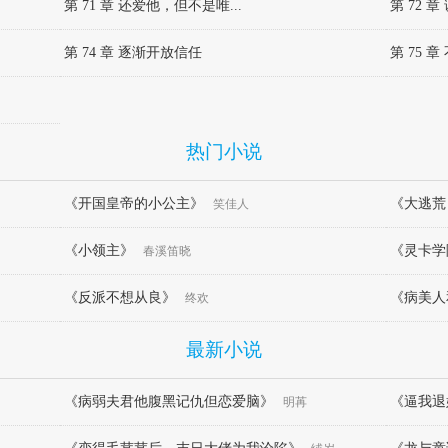
第 71 章 还爱他，但不是唯...
第 72 
第 74 章 逐渐开放信任
第 75 
热门小说
《开国皇帝的小公主》
《大逃荒
笑佳人
《小领主》
逃小公主
《灵卡学
春溪笛晓
《反派不想从良》
《病美人
终欢
最新小说
《病弱夫君他腹黑记仇但恋爱脑》
《逼我退
明苒