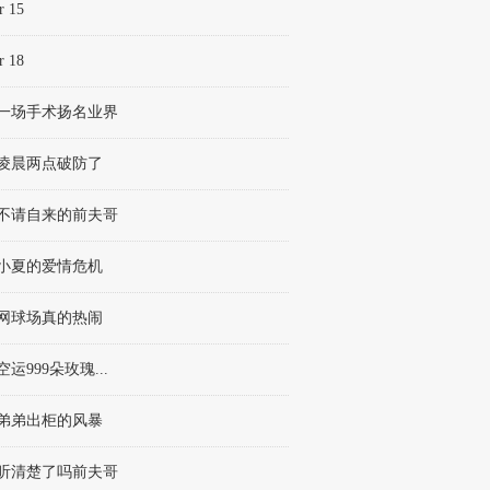
r 15
r 18
章 一场手术扬名业界
章 凌晨两点破防了
章 不请自来的前夫哥
章 小夏的爱情危机
章 网球场真的热闹
 空运999朵玫瑰...
章 弟弟出柜的风暴
章 听清楚了吗前夫哥