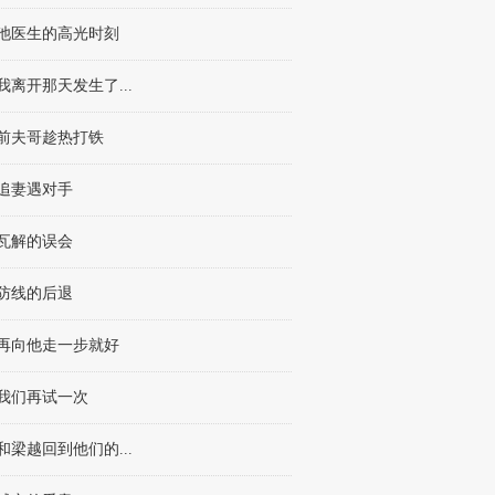
章 池医生的高光时刻
章 我离开那天发生了...
章 前夫哥趁热打铁
章 追妻遇对手
章 瓦解的误会
章 防线的后退
章 再向他走一步就好
章 我们再试一次
章 和梁越回到他们的...