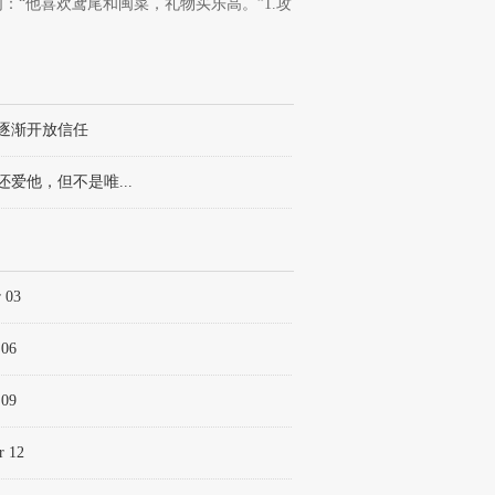
：“他喜欢鸢尾和闽菜，礼物买乐高。”1.攻
分手后攻回过神了，看见受和弟弟在一起了真
章 逐渐开放信任
章 还爱他，但不是唯...
r 03
 06
 09
r 12