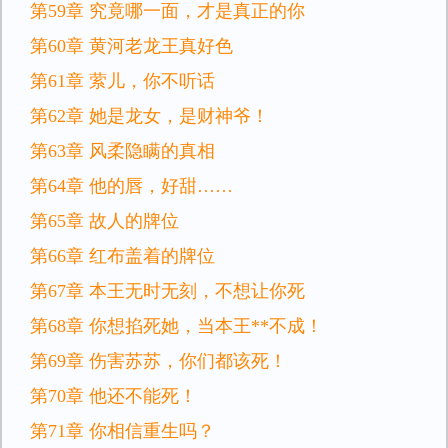
第59章 究竟哪一面，才是真正的你
第60章 黄河老龙王真好色
第61章 萦儿，你不听话
第62章 她是龙女，是财神爷！
第63章 风柔隐瞒的真相
第64章 他的唇，好甜……
第65章 故人的牌位
第66章 红布盖着的牌位
第67章 本王无时无刻，不想让你死
第68章 你想掐死她，当本王**不成！
第69章 伤害苏苏，你们都该死！
第70章 他还不能死！
第71章 你相信重生吗？