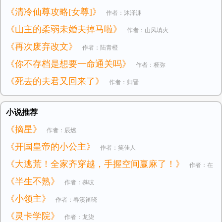
《清冷仙尊攻略[女尊]》
作者：沐泽渊
《山主的柔弱未婚夫掉马啦》
作者：山风填火
《再次废弃改文》
作者：陆青橙
《你不存档是想要一命通关吗》
作者：桠弥
《死去的夫君又回来了》
作者：归晋
小说推荐
《摘星》
作者：辰燃
《开国皇帝的小公主》
作者：笑佳人
《大逃荒！全家齐穿越，手握空间赢麻了！》
作者：在
《半生不熟》
作者：慕吱
逃小公主
《小领主》
作者：春溪笛晓
《灵卡学院》
作者：龙柒