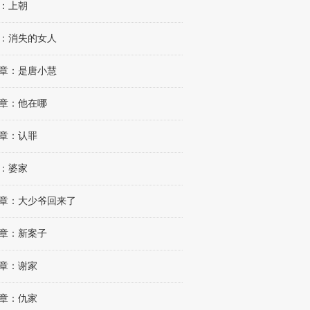
：上朝
：消失的女人
章：是唐小慧
章：他在哪
章：认罪
：婆家
章：大少爷回来了
章：新案子
章：谢家
章：仇家