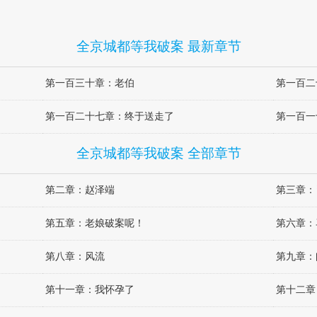
全京城都等我破案 最新章节
第一百三十章：老伯
第一百二
第一百二十七章：终于送走了
第一百一
全京城都等我破案 全部章节
第二章：赵泽端
第三章：
第五章：老娘破案呢！
第六章：
第八章：风流
第九章：
第十一章：我怀孕了
第十二章