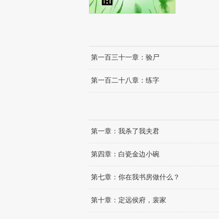
第一百三十一章：验尸
第一百二十八章：练字
第一章：我杀了我夫君
第四章：白瓷金边小碗
第七章：你在我书房做什么？
第十章：定远侯府，裴家