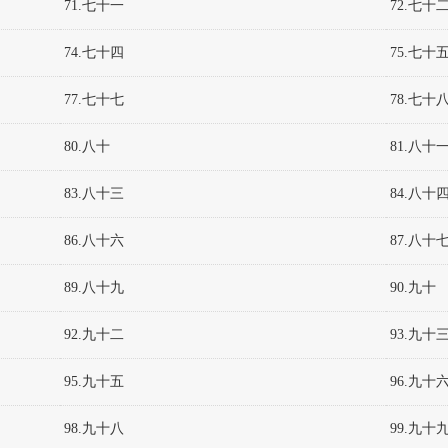
71.七十一
72.七十
74.七十四
75.七十
77.七十七
78.七十
80.八十
81.八十
83.八十三
84.八十
86.八十六
87.八十
89.八十九
90.九十
92.九十二
93.九十
95.九十五
96.九十
98.九十八
99.九十