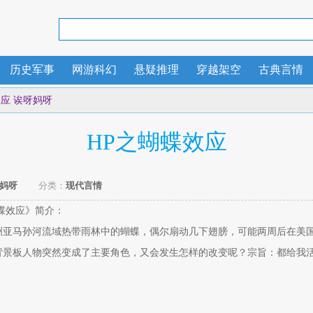
历史军事
网游科幻
悬疑推理
穿越架空
古典言情
效应 诶呀妈呀
HP之蝴蝶效应
妈呀
分类：
现代言情
蝶效应》简介：
洲亚马孙河流域热带雨林中的蝴蝶，偶尔扇动几下翅膀，可能两周后在美
背景板人物突然变成了主要角色，又会发生怎样的改变呢？宗旨：都给我