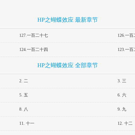
HP之蝴蝶效应 最新章节
127.一百二十七
126.一
124.一百二十四
123.一
HP之蝴蝶效应 全部章节
2. 二
3. 三
5. 五
6. 六
8. 八
9. 九
11. 十一
12. 十二