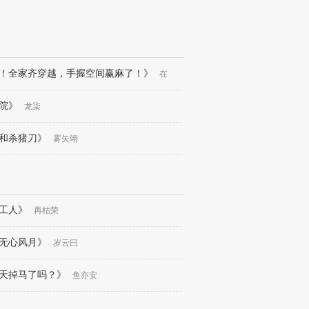
！全家齐穿越，手握空间赢麻了！》
在
院》
龙柒
和杀猪刀》
雾矢翊
工人》
再枯荣
无心风月》
岁云曰
天掉马了吗？》
鱼亦安