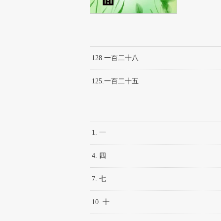
128.一百二十八
125.一百二十五
1. 一
4. 四
7. 七
10. 十