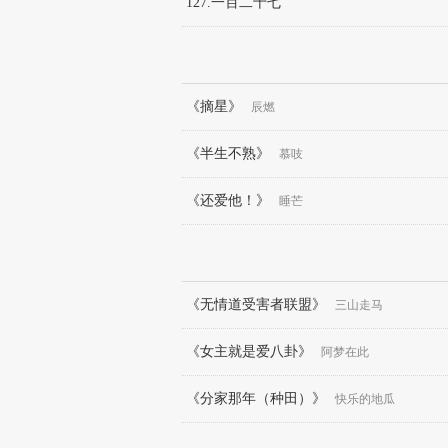
127.一百二十七
《摘星》
辰燃
《半生不熟》
慕吱
《还爱他！》
睡芒
《无情道受害者联盟》
三山走马
《女主就是爱八卦》
阿梦在此
《分家那年（种田）》
快乐的地瓜