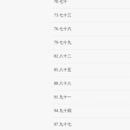
70.七十
73.七十三
76.七十六
79.七十九
82.八十二
85.八十五
88.八十八
91.九十一
94.九十四
97.九十七