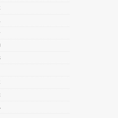
五
八
一
四
七
三
六
九