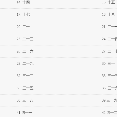
14. 十四
15. 十五
17. 十七
18. 十八
20. 二十
21. 二十
23. 二十三
24. 二十
26. 二十六
27. 二十
29. 二十九
30. 三十
32. 三十二
33. 三十
35. 三十五
36. 三十
38. 三十八
39.三十
41.四十一
42.四十