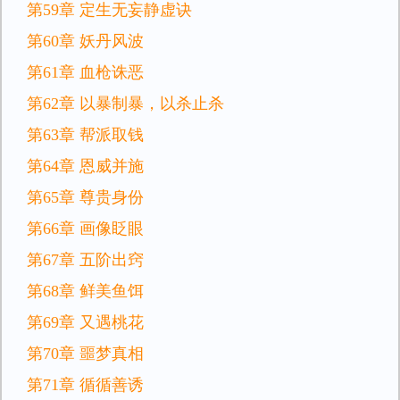
第59章 定生无妄静虚诀
第60章 妖丹风波
第61章 血枪诛恶
第62章 以暴制暴，以杀止杀
第63章 帮派取钱
第64章 恩威并施
第65章 尊贵身份
第66章 画像眨眼
第67章 五阶出窍
第68章 鲜美鱼饵
第69章 又遇桃花
第70章 噩梦真相
第71章 循循善诱