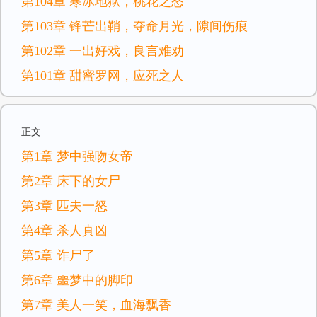
第104章 寒冰地狱，桃花之怒
第103章 锋芒出鞘，夺命月光，隙间伤痕
第102章 一出好戏，良言难劝
第101章 甜蜜罗网，应死之人
正文
第1章 梦中强吻女帝
第2章 床下的女尸
第3章 匹夫一怒
第4章 杀人真凶
第5章 诈尸了
第6章 噩梦中的脚印
第7章 美人一笑，血海飘香