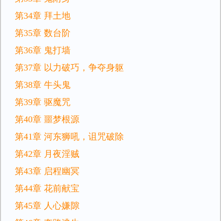
第34章 拜土地
第35章 数台阶
第36章 鬼打墙
第37章 以力破巧，争夺身躯
第38章 牛头鬼
第39章 驱魔咒
第40章 噩梦根源
第41章 河东狮吼，诅咒破除
第42章 月夜淫贼
第43章 启程幽冥
第44章 花前献宝
第45章 人心嫌隙