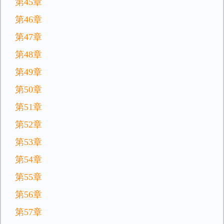
第45章
第46章
第47章
第48章
第49章
第50章
第51章
第52章
第53章
第54章
第55章
第56章
第57章