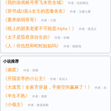
《我的游戏账号带飞末世全城》
作者：此刻限定
《穿书成O装A女主的恶毒舍友》
作者：玉楼九重
《重养病弱哥哥》
作者：七境
《线上的甜美老婆不可能是Alpha！》
作者：落流云
《太子是昏君亲自生的》
作者：祈幽
《人！你也想和蛇蛇贴贴吗》
作者：眠眠海
小说推荐
《摘星》
作者：辰燃
《开国皇帝的小公主》
作者：笑佳人
《大逃荒！全家齐穿越，手握空间赢麻了！》
作者：在
《半生不熟》
作者：慕吱
逃小公主
《小领主》
作者：春溪笛晓