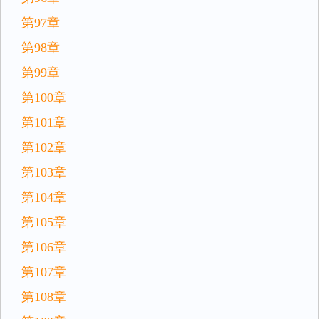
第97章
第98章
第99章
第100章
第101章
第102章
第103章
第104章
第105章
第106章
第107章
第108章