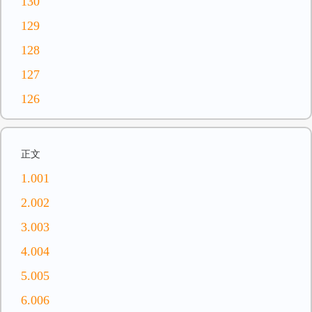
130
129
128
127
126
正文
1.001
2.002
3.003
4.004
5.005
6.006