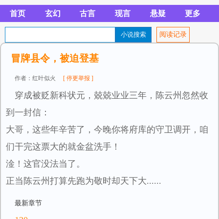
首页
玄幻
古言
现言
悬疑
更多
阅读记录
冒牌县令，被迫登基
作者：红叶似火
[ 停更举报 ]
穿成被贬新科状元，兢兢业业三年，陈云州忽然收
到一封信：
大哥，这些年辛苦了，今晚你将府库的守卫调开，咱
们干完这票大的就金盆洗手！
淦！这官没法当了。
正当陈云州打算先跑为敬时却天下大......
最新章节