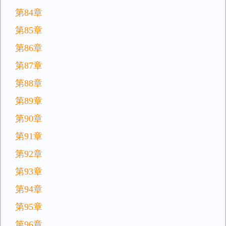
第84章
第85章
第86章
第87章
第88章
第89章
第90章
第91章
第92章
第93章
第94章
第95章
第96章