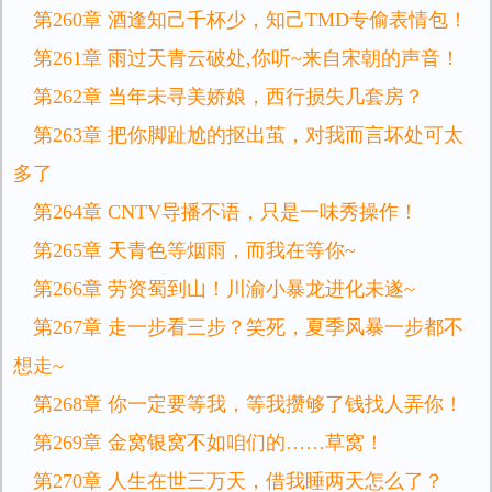
第260章 酒逢知己千杯少，知己TMD专偷表情包！
第261章 雨过天青云破处,你听~来自宋朝的声音！
第262章 当年未寻美娇娘，西行损失几套房？
第263章 把你脚趾尬的抠出茧，对我而言坏处可太
多了
第264章 CNTV导播不语，只是一味秀操作！
第265章 天青色等烟雨，而我在等你~
第266章 劳资蜀到山！川渝小暴龙进化未遂~
第267章 走一步看三步？笑死，夏季风暴一步都不
想走~
第268章 你一定要等我，等我攒够了钱找人弄你！
第269章 金窝银窝不如咱们的……草窝！
第270章 人生在世三万天，借我睡两天怎么了？