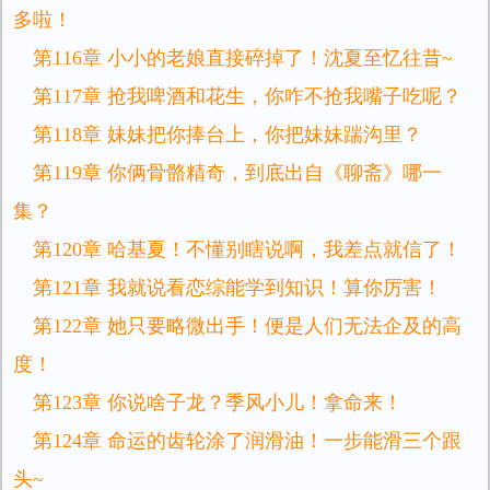
多啦！
第116章 小小的老娘直接碎掉了！沈夏至忆往昔~
第117章 抢我啤酒和花生，你咋不抢我嘴子吃呢？
第118章 妹妹把你捧台上，你把妹妹踹沟里？
第119章 你俩骨骼精奇，到底出自《聊斋》哪一
集？
第120章 哈基夏！不懂别瞎说啊，我差点就信了！
第121章 我就说看恋综能学到知识！算你厉害！
第122章 她只要略微出手！便是人们无法企及的高
度！
第123章 你说啥子龙？季风小儿！拿命来！
第124章 命运的齿轮涂了润滑油！一步能滑三个跟
头~