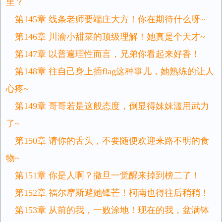
里？
第145章 线条老师要端庄大方！你在期待什么呀~
第146章 川渝小甜菜的顶级理解！她真是个天才~
第147章 以普遍理性而言，兄弟你看起来好香！
第148章 往自己身上插flag这种事儿，她熟练的让人
心疼~
第149章 哥哥若是这般态度，倒显得妹妹滥用武力
了~
第150章 请你的舌头，不要随便欢迎来路不明的食
物~
第151章 你是人啊？撒旦一觉醒来掉到榜二了！
第152章 福尔摩斯避她锋芒！柯南也得往后稍稍！
第153章 从前的我，一败涂地！现在的我，盆满钵