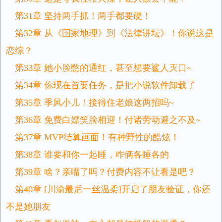
第31章 坚持两手抓！两手都要硬！
第32章 从《国家地理》到《法律讲坛》！你说这是
恋综？
第33章 她小脸憋的通红，甚至想要鲨人灭口~
第34章 你现在首要任务，是把小说软件卸载了
第35章 季风小儿！接得住老娘这两招吗~
第36章 免费白嫖笑脸相迎！付诸劳动避之不及~
第37章 MVP结算画面！有种野性的酷炫！
第38章 谁要和你一起睡，咋俩各睡各的
第39章 啥？亲嘴了吗？付费内容不让看是吧？
第40章 [川渝最后一丝温柔]开启了朋友验证，你还
不是她朋友