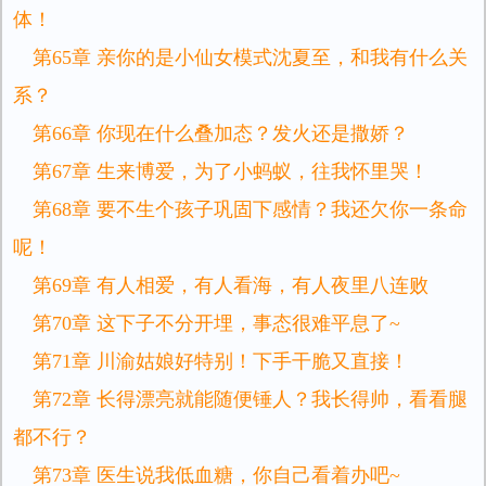
体！
第65章 亲你的是小仙女模式沈夏至，和我有什么关
系？
第66章 你现在什么叠加态？发火还是撒娇？
第67章 生来博爱，为了小蚂蚁，往我怀里哭！
第68章 要不生个孩子巩固下感情？我还欠你一条命
呢！
第69章 有人相爱，有人看海，有人夜里八连败
第70章 这下子不分开埋，事态很难平息了~
第71章 川渝姑娘好特别！下手干脆又直接！
第72章 长得漂亮就能随便锤人？我长得帅，看看腿
都不行？
第73章 医生说我低血糖，你自己看着办吧~