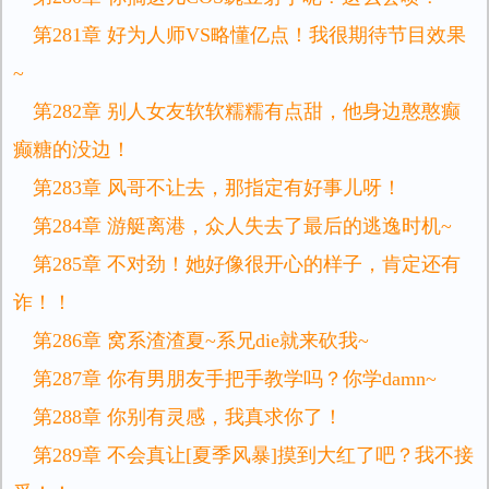
第281章 好为人师VS略懂亿点！我很期待节目效果
~
第282章 别人女友软软糯糯有点甜，他身边憨憨癫
癫糖的没边！
第283章 风哥不让去，那指定有好事儿呀！
第284章 游艇离港，众人失去了最后的逃逸时机~
第285章 不对劲！她好像很开心的样子，肯定还有
诈！！
第286章 窝系渣渣夏~系兄die就来砍我~
第287章 你有男朋友手把手教学吗？你学damn~
第288章 你别有灵感，我真求你了！
第289章 不会真让[夏季风暴]摸到大红了吧？我不接