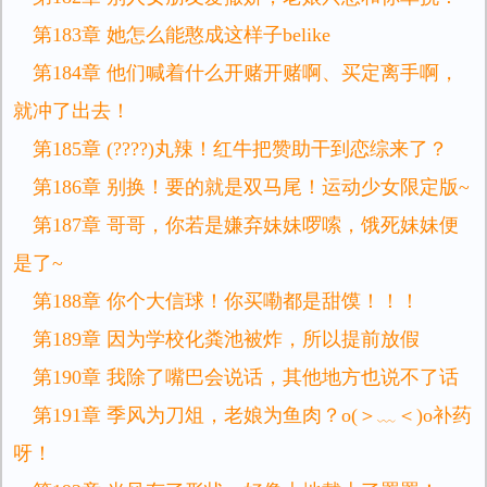
第183章 她怎么能憨成这样子belike
第184章 他们喊着什么开赌开赌啊、买定离手啊，
就冲了出去！
第185章 (????)丸辣！红牛把赞助干到恋综来了？
第186章 别换！要的就是双马尾！运动少女限定版~
第187章 哥哥，你若是嫌弃妹妹啰嗦，饿死妹妹便
是了~
第188章 你个大信球！你买嘞都是甜馍！！！
第189章 因为学校化粪池被炸，所以提前放假
第190章 我除了嘴巴会说话，其他地方也说不了话
第191章 季风为刀俎，老娘为鱼肉？o(＞﹏＜)o补药
呀！