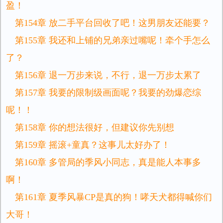
盈！
第154章 放二手平台回收了吧！这男朋友还能要？
第155章 我还和上铺的兄弟亲过嘴呢！牵个手怎么
了？
第156章 退一万步来说，不行，退一万步太累了
第157章 我要的限制级画面呢？我要的劲爆恋综
呢！！
第158章 你的想法很好，但建议你先别想
第159章 摇滚+童真？这事儿太好办了！
第160章 多管局的季风小同志，真是能人本事多
啊！
第161章 夏季风暴CP是真的狗！哮天犬都得喊你们
大哥！