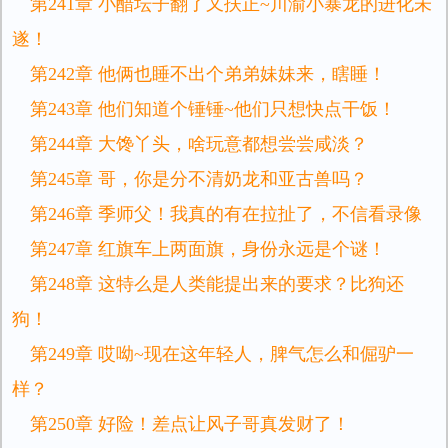
第241章 小醋坛子翻了又扶正~川渝小暴龙的进化未
遂！
第242章 他俩也睡不出个弟弟妹妹来，瞎睡！
第243章 他们知道个锤锤~他们只想快点干饭！
第244章 大馋丫头，啥玩意都想尝尝咸淡？
第245章 哥，你是分不清奶龙和亚古兽吗？
第246章 季师父！我真的有在拉扯了，不信看录像
第247章 红旗车上两面旗，身份永远是个谜！
第248章 这特么是人类能提出来的要求？比狗还
狗！
第249章 哎呦~现在这年轻人，脾气怎么和倔驴一
样？
第250章 好险！差点让风子哥真发财了！