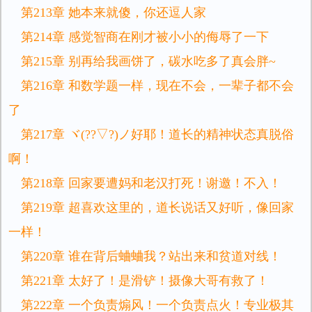
第213章 她本来就傻，你还逗人家
第214章 感觉智商在刚才被小小的侮辱了一下
第215章 别再给我画饼了，碳水吃多了真会胖~
第216章 和数学题一样，现在不会，一辈子都不会
了
第217章 ヾ(??▽?)ノ好耶！道长的精神状态真脱俗
啊！
第218章 回家要遭妈和老汉打死！谢邀！不入！
第219章 超喜欢这里的，道长说话又好听，像回家
一样！
第220章 谁在背后蛐蛐我？站出来和贫道对线！
第221章 太好了！是滑铲！摄像大哥有救了！
第222章 一个负责煽风！一个负责点火！专业极其