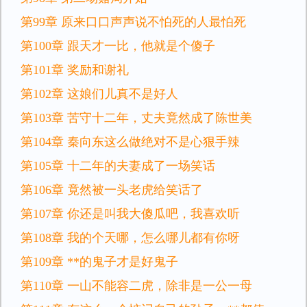
第99章 原来口口声声说不怕死的人最怕死
第100章 跟天才一比，他就是个傻子
第101章 奖励和谢礼
第102章 这娘们儿真不是好人
第103章 苦守十二年，丈夫竟然成了陈世美
第104章 秦向东这么做绝对不是心狠手辣
第105章 十二年的夫妻成了一场笑话
第106章 竟然被一头老虎给笑话了
第107章 你还是叫我大傻瓜吧，我喜欢听
第108章 我的个天哪，怎么哪儿都有你呀
第109章 **的鬼子才是好鬼子
第110章 一山不能容二虎，除非是一公一母