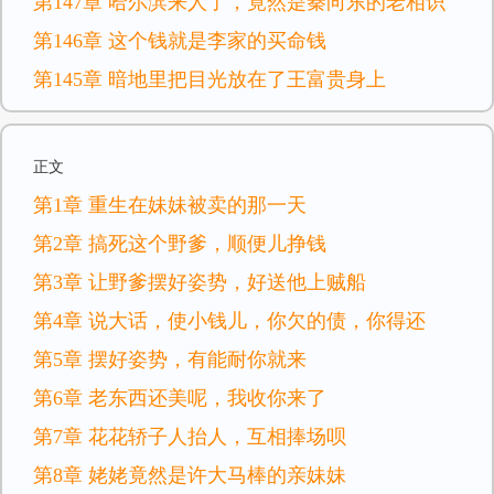
第147章 哈尔滨来人了，竟然是秦向东的老相识
第146章 这个钱就是李家的买命钱
第145章 暗地里把目光放在了王富贵身上
正文
第1章 重生在妹妹被卖的那一天
第2章 搞死这个野爹，顺便儿挣钱
第3章 让野爹摆好姿势，好送他上贼船
第4章 说大话，使小钱儿，你欠的债，你得还
第5章 摆好姿势，有能耐你就来
第6章 老东西还美呢，我收你来了
第7章 花花轿子人抬人，互相捧场呗
第8章 姥姥竟然是许大马棒的亲妹妹