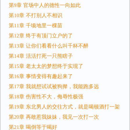
第9章 官场中人的德性一向如此
第10章 不打别人不相识
第11章 千顷地里一棵苗
第12章 终于有顶门立户的了
第13章 让你们看看什么叫千杯不醉
第14章 活活打死一只熊瞎子
第15章 老太太的梦想终于实现了
第16章 事情变得有趣起来了
第17章 我就想试试被狗撵，我能跑多远
第18章 伤害性不大，侮辱性极强
第19章 东北男人的交往方式，就是喝顿酒打一架
第20章 再敢惹我妹妹，我见一次打一次
第21章 喝倒等于喝好