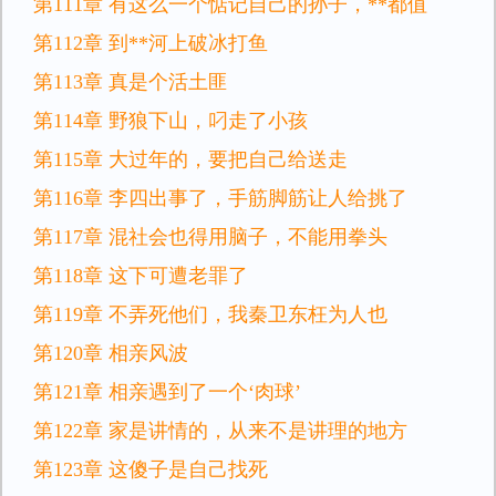
第111章 有这么一个惦记自己的孙子，**都值
第112章 到**河上破冰打鱼
第113章 真是个活土匪
第114章 野狼下山，叼走了小孩
第115章 大过年的，要把自己给送走
第116章 李四出事了，手筋脚筋让人给挑了
第117章 混社会也得用脑子，不能用拳头
第118章 这下可遭老罪了
第119章 不弄死他们，我秦卫东枉为人也
第120章 相亲风波
第121章 相亲遇到了一个‘肉球’
第122章 家是讲情的，从来不是讲理的地方
第123章 这傻子是自己找死