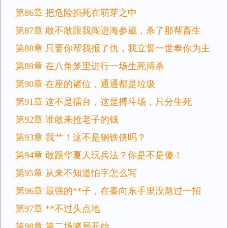
第86章 把危险掐死在萌芽之中
第87章 敢不敢跟我闯进海参崴，杀了那帮畜生
第88章 只要你帮我报了仇，我立誓一世奉你为主
第89章 在八角笼里进行一场生死搏杀
第90章 在座的诸位，通通都是垃圾
第91章 这不是擂台，这是搏斗场，只分生死
第92章 谁敢来抢老子的钱
第93章 我艹！这不是钢铁侠吗？
第94章 敢跟华夏人玩兵法？你是不是傻！
第95章 从来不知道怕字怎么写
第96章 最强的**子，在秦向东手里没熬过一招
第97章 **不过头点地
第98章 第二场赌局开始