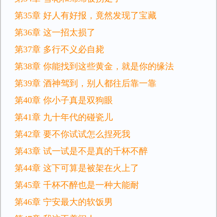
第35章 好人有好报，竟然发现了宝藏
第36章 这一招太损了
第37章 多行不义必自毙
第38章 你能找到这些黄金，就是你的缘法
第39章 酒神驾到，别人都往后靠一靠
第40章 你小子真是双狗眼
第41章 九十年代的碰瓷儿
第42章 要不你试试怎么捏死我
第43章 试一试是不是真的千杯不醉
第44章 这下可算是被架在火上了
第45章 千杯不醉也是一种大能耐
第46章 宁安最大的软饭男