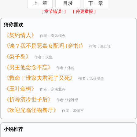
上一章
目录
下一章
[ 章节错误! ]
[ 停更举报 ]
猜你喜欢
《契约情人》
作者：春风榴火
《诶？我不是恶毒女配吗 [穿书]》
作者：鹿江江
《梨子岛》
作者：玖鱼
《男主他念念不忘》
作者：休咎
《救命！谁家夫君死了又死》
作者：温茶淡墨
《玉叶金柯》
作者：东南北99
《折辱清冷世子后》
作者：绿呀绿
《欢迎光临怪物餐厅》
作者：慕馆言
小说推荐