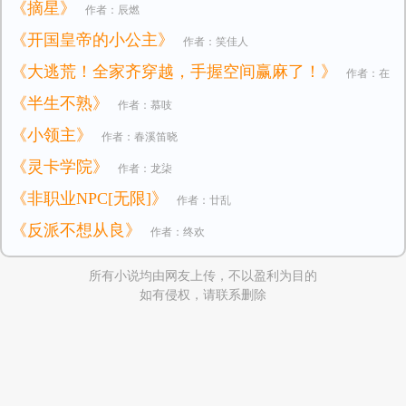
《摘星》
作者：辰燃
《开国皇帝的小公主》
作者：笑佳人
《大逃荒！全家齐穿越，手握空间赢麻了！》
作者：在
《半生不熟》
作者：慕吱
逃小公主
《小领主》
作者：春溪笛晓
《灵卡学院》
作者：龙柒
《非职业NPC[无限]》
作者：廿乱
《反派不想从良》
作者：终欢
所有小说均由网友上传，不以盈利为目的
如有侵权，请联系删除