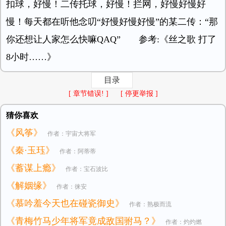
扣球，好慢！二传托球，好慢！拦网，好慢好慢好
慢！每天都在听他念叨“好慢好慢好慢”的某二传：“那
你还想让人家怎么快嘛QAQ” 参考:《丝之歌 打了
8小时……》
目录
[ 章节错误! ]
[ 停更举报 ]
猜你喜欢
《风筝》
作者：宇宙大将军
《秦·玉珏》
作者：阿蒂蒂
《蓄谋上瘾》
作者：宝石波比
《解姻缘》
作者：徕安
《慕吟羞今天也在碰瓷御史》
作者：熟极而流
《青梅竹马少年将军竟成敌国驸马？》
作者：灼灼燃