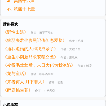
46. 第四十六章
47. 第四十七章
猜你喜欢
《野性出逃》
作者：潦草不动心
《病弱夫君他腹黑记仇但恋爱脑》
作者：明苒
《逼我退婚的人和我成亲了》
作者：大锂子鱼
《重生小阴差只求安稳交差》
作者：唐意欢
《变得毛茸茸后，末日大佬为我沦陷》
作者：绒岁
《龙与童话》
作者：咖啡汤叁叁
《来者何人 月下非人》
作者：姜图
《醉庭桃生花》
作者：小羊天空
小说推荐