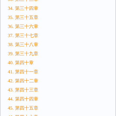
34. 第三十四章
35. 第三十五章
36. 第三十六章
37. 第三十七章
38. 第三十八章
39. 第三十九章
40. 第四十章
41. 第四十一章
42. 第四十二章
43. 第四十三章
44. 第四十四章
45. 第四十五章