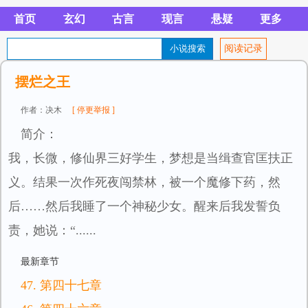
首页
玄幻
古言
现言
悬疑
更多
阅读记录
摆烂之王
作者：决木
[ 停更举报 ]
简介：
我，长微，修仙界三好学生，梦想是当缉查官匡扶正
义。结果一次作死夜闯禁林，被一个魔修下药，然
后……然后我睡了一个神秘少女。醒来后我发誓负
责，她说：“......
最新章节
47. 第四十七章