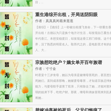
目，...
重生港综开出租，开局送阴阳眼
作者：真真真闲着来逛逛
【港综】+【诡综】上一秒被出租撞飞丧命，下一秒重生
开出租！古德以为只是换个地方讨生活，却发现自己重生在
年代香江。本想安稳度日，却发现这香江邪门得很。这个
界，没了熟悉的明星名人。取而代之的，是电影里才有的
人、大...
宗族想吃绝户？嫡女单开百年族谱
作者：寸寸金
时君棠十三岁丧母，她以为母亲是被继母害死的，甚至想
死她们。直到成亲那晚，她被婆母毒害，才知道宗族忌惮
能力，与婆母联手谋害了双亲，只有除去了她，才能对那
弱的姐弟下手，吃绝户财。那夜，继母和弟妹冒雨来到乱
将她...
替嫁冲喜被掐死后，父兄们悔疯了